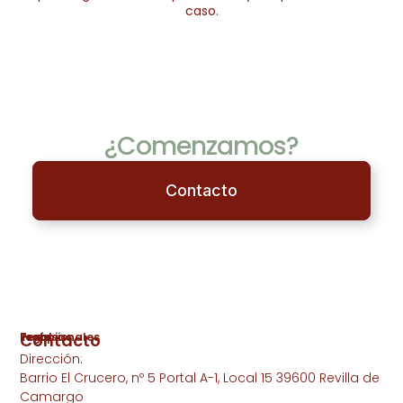
caso.
¿Comenzamos?
Contacto
Legal
Terapias
Profesionales
Contacto
Dirección:
Aviso
Psicología
Ana
Legal
Perinatal
Amelia
Barrio El Crucero, nº 5 Portal A-1, Local 15 39600 Revilla de
Sánchez
Camargo
Política De
Psicología