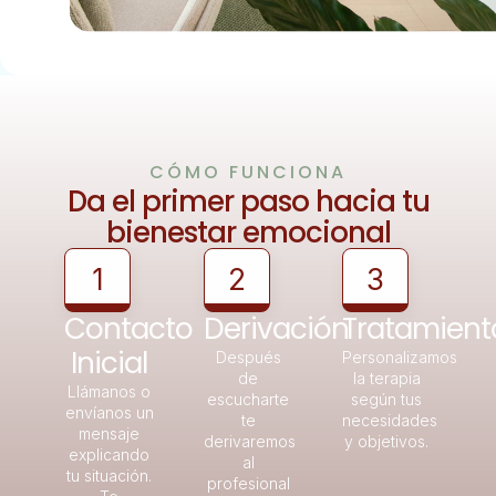
CÓMO FUNCIONA
Da el primer paso hacia tu
bienestar emocional
1
2
3
Contacto
Derivación
Tratamient
Inicial
Después
Personalizamos
de
la terapia
Llámanos o
escucharte
según tus
envíanos un
te
necesidades
mensaje
derivaremos
y objetivos.
explicando
al
tu situación.
profesional