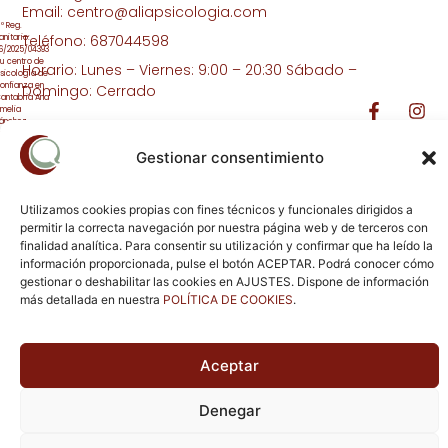
Privacidad
Infanto-
Lucía
Email: centro@aliapsicologia.com
Juvenil
López-
Areal
º Reg.
Política
Teléfono: 687044598
anitario:
De
Psicología
6/2025/04393
Cookies
Para
Estefanía
u centro de
Adultos
Cantero
Horario: Lunes – Viernes: 9:00 – 20:30 Sábado –
sicología de
onfianza en
Domingo: Cerrado
Terapia
Gloria
antabria Ana
De
Matanza
melia
Pareja
ánchez
adilla,
Sergio
irectora
Terapia
Sáiz
Gestionar consentimiento
écnica
Online
Utilizamos cookies propias con fines técnicos y funcionales dirigidos a
permitir la correcta navegación por nuestra página web y de terceros con
finalidad analítica. Para consentir su utilización y confirmar que ha leído la
información proporcionada, pulse el botón ACEPTAR. Podrá conocer cómo
gestionar o deshabilitar las cookies en AJUSTES. Dispone de información
más detallada en nuestra
POLÍTICA DE COOKIES
.
© agosto 7, 2026 CentroAlia. Todos los derechos
reservados.
Aceptar
Denegar