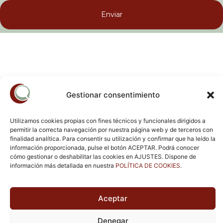
Enviar
Legal
Terapias
Profesionales
Contacto
Dirección:
Aviso
Psicología
Ana
Gestionar consentimiento
Legal
Perinatal
Amelia
Barrio El Crucero, nº 5 Portal A-1, Local 15 39600 Revilla de
Sánchez
Camargo
Política De
Psicología
Privacidad
Infanto-
Lucía
Utilizamos cookies propias con fines técnicos y funcionales dirigidos a
Email: centro@aliapsicologia.com
Juvenil
López-
Areal
permitir la correcta navegación por nuestra página web y de terceros con
º Reg.
Política
Teléfono: 687044598
anitario:
finalidad analítica. Para consentir su utilización y confirmar que ha leído la
De
Psicología
6/2025/04393
Cookies
Para
Estefanía
información proporcionada, pulse el botón ACEPTAR. Podrá conocer
u centro de
Adultos
Cantero
Horario: Lunes – Viernes: 9:00 – 20:30 Sábado –
sicología de
cómo gestionar o deshabilitar las cookies en AJUSTES. Dispone de
onfianza en
Domingo: Cerrado
información más detallada en nuestra
POLÍTICA DE COOKIES
.
Terapia
Gloria
antabria Ana
De
Matanza
melia
Pareja
ánchez
adilla,
Sergio
irectora
Terapia
Sáiz
écnica
Aceptar
Online
Denegar