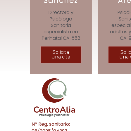
Sánchez
Are
Directora y
Psicó
Psicóloga
Sanit
Sanitaria
especial
especialista en
adultos y
Perinatal CA-562
CA-
Solicita
Solic
una cita
una c
Nº Reg. sanitario: