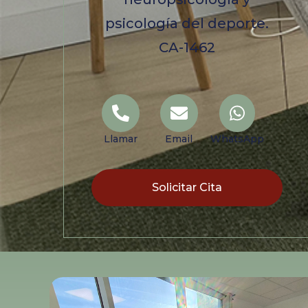
psicología del deporte.
CA-1462
Llamar
Email
WhatsApp
Solicitar Cita