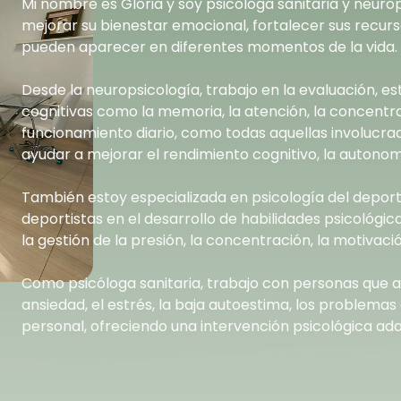
Mi nombre es Gloria y soy psicóloga sanitaria y neu
mejorar su bienestar emocional, fortalecer sus recurs
pueden aparecer en diferentes momentos de la vida.
Desde la neuropsicología, trabajo en la evaluación, e
cognitivas como la memoria, la atención, la concentr
funcionamiento diario, como todas aquellas involucrada
ayudar a mejorar el rendimiento cognitivo, la autonom
También estoy especializada en psicología del depor
deportistas en el desarrollo de habilidades psicológi
la gestión de la presión, la concentración, la motivaci
Como psicóloga sanitaria, trabajo con personas que at
ansiedad, el estrés, la baja autoestima, los problem
personal, ofreciendo una intervención psicológica ad