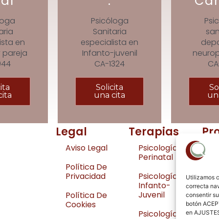
al
.
Can
loga
Psicóloga
Psi
aria
Sanitaria
san
ista en
especialista en
depo
 pareja
Infanto-juvenil
neurop
944
CA-1324
CA
ita
Solicita
So
ita
una cita
una
Legal
Terapias
Pr
Aviso Legal
Psicología
A
Perinatal
S
Política De
Privacidad
Psicología
L
Utilizamos c
Infanto-
A
correcta nav
Juvenil
Política De
consentir su
Cookies
E
botón ACEPT
Psicología
C
en AJUSTES.