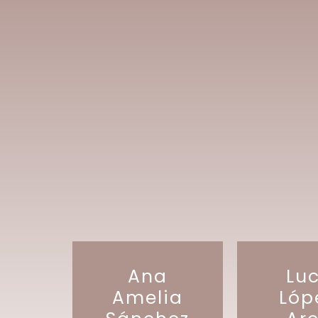
Ana
Luc
Amelia
Lóp