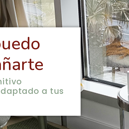
puedo
ñarte
itivo
adaptado a tus