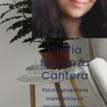
Gloria
Matanza
Cantera
Psicóloga sanitaria
especialista en
neuropsicología y